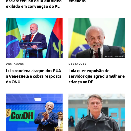
esclarecer uso de IA em vídeo
emendas
exibido em convenção do PL
DESTAQUES
DESTAQUES
Lula condena ataque dos EUA
Lula quer expulsão de
à Venezuela e cobra resposta
servidor que agrediu mulher e
da ONU
criança no DF