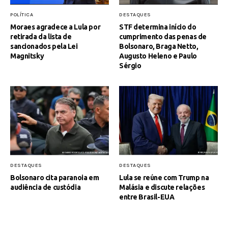
POLÍTICA
DESTAQUES
Moraes agradece a Lula por
STF determina início do
retirada da lista de
cumprimento das penas de
sancionados pela Lei
Bolsonaro, Braga Netto,
Magnitsky
Augusto Heleno e Paulo
Sérgio
DESTAQUES
DESTAQUES
Bolsonaro cita paranoia em
Lula se reúne com Trump na
audiência de custódia
Malásia e discute relações
entre Brasil-EUA