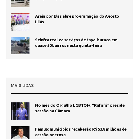
Areia por Elas abre programação do Agosto
Lilás
Seinfra realiza serviços de tapa-buraco em
quase 50 bairros nesta quinta-feira
MAIS LIDAS
No mês do Orgulho LGBTQI+, “Rafafá” preside
1
sessão na Câmara
Famup: municípios receberão R$ 53,8 milhões de
2
cessão onerosa