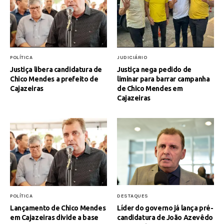
POLÍTICA
JUDICIÁRIO
Justiça libera candidatura de
Justiça nega pedido de
Chico Mendes a prefeito de
liminar para barrar campanha
Cajazeiras
de Chico Mendes em
Cajazeiras
POLÍTICA
DESTAQUES
Lançamento de Chico Mendes
Líder do governo já lança pré-
em Cajazeiras divide a base
candidatura de João Azevêdo