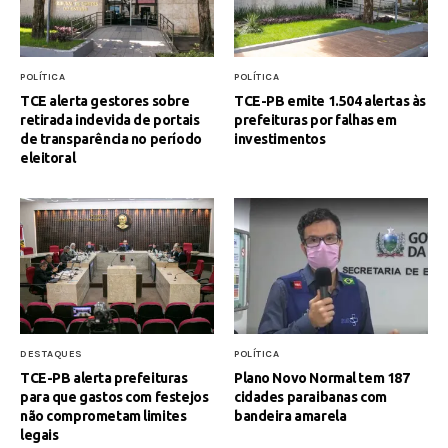
POLÍTICA
POLÍTICA
TCE alerta gestores sobre
TCE-PB emite 1.504 alertas às
retirada indevida de portais
prefeituras por falhas em
de transparência no período
investimentos
eleitoral
DESTAQUES
POLÍTICA
TCE-PB alerta prefeituras
Plano Novo Normal tem 187
para que gastos com festejos
cidades paraibanas com
não comprometam limites
bandeira amarela
legais