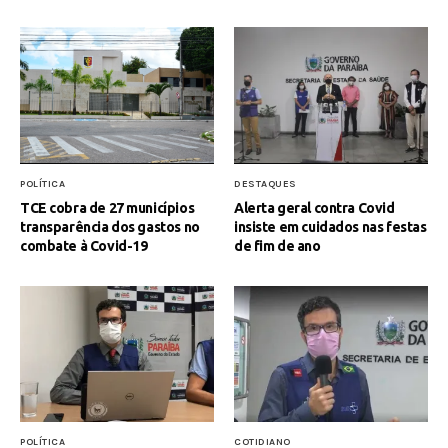
POLÍTICA
DESTAQUES
TCE cobra de 27 municípios
Alerta geral contra Covid
transparência dos gastos no
insiste em cuidados nas festas
combate à Covid-19
de fim de ano
POLÍTICA
COTIDIANO