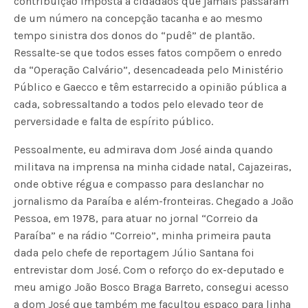
contribuição imposta a cidadãos que jamais passaram
de um número na concepção tacanha e ao mesmo
tempo sinistra dos donos do “pudê” de plantão.
Ressalte-se que todos esses fatos compõem o enredo
da “Operação Calvário”, desencadeada pelo Ministério
Público e Gaecco e têm estarrecido a opinião pública a
cada, sobressaltando a todos pelo elevado teor de
perversidade e falta de espírito público.
Pessoalmente, eu admirava dom José ainda quando
militava na imprensa na minha cidade natal, Cajazeiras,
onde obtive régua e compasso para deslanchar no
jornalismo da Paraíba e além-fronteiras. Chegado a João
Pessoa, em 1978, para atuar no jornal “Correio da
Paraíba” e na rádio “Correio”, minha primeira pauta
dada pelo chefe de reportagem Júlio Santana foi
entrevistar dom José. Com o reforço do ex-deputado e
meu amigo João Bosco Braga Barreto, consegui acesso
a dom José que também me facultou espaço para linha