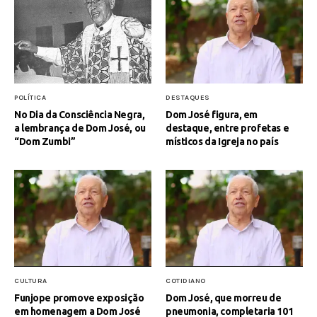
POLÍTICA
DESTAQUES
No Dia da Consciência Negra,
Dom José figura, em
a lembrança de Dom José, ou
destaque, entre profetas e
“Dom Zumbi”
místicos da Igreja no país
CULTURA
COTIDIANO
Funjope promove exposição
Dom José, que morreu de
em homenagem a Dom José
pneumonia, completaria 101