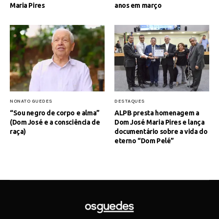
Maria Pires
anos em março
NONATO GUEDES
DESTAQUES
“Sou negro de corpo e alma”
ALPB presta homenagem a
(Dom José e a consciência de
Dom José Maria Pires e lança
raça)
documentário sobre a vida do
eterno “Dom Pelé”