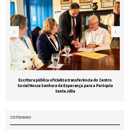
Escritura pública oficializa transferência do Centro
Ma
Social Nossa Senhora da Esperança para a Paróquia
Santa Júlia
COTIDIANO