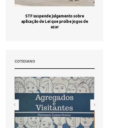
STF suspende julgamento sobre
Areia por Ela
aplicação de Lei que proíbe jogos de
Ag
pa-
azar
sta
COTIDIANO