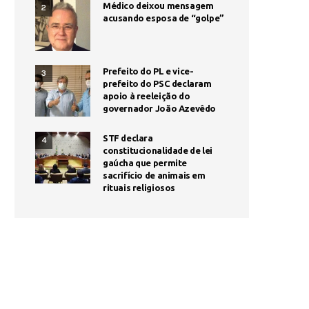
Médico deixou mensagem
2
acusando esposa de “golpe”
Prefeito do PL e vice-
3
prefeito do PSC declaram
apoio à reeleição do
governador João Azevêdo
STF declara
4
constitucionalidade de lei
gaúcha que permite
sacrifício de animais em
rituais religiosos