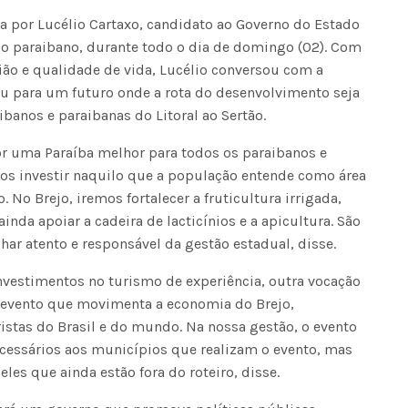
a por Lucélio Cartaxo, candidato ao Governo do Estado
ejo paraibano, durante todo o dia de domingo (02). Com
ão e qualidade de vida, Lucélio conversou com a
u para um futuro onde a rota do desenvolvimento seja
banos e paraibanas do Litoral ao Sertão.
or uma Paraíba melhor para todos os paraibanos e
mos investir naquilo que a população entende como área
 No Brejo, iremos fortalecer a fruticultura irrigada,
nda apoiar a cadeira de lacticínios e a apicultura. São
har atento e responsável da gestão estadual, disse.
nvestimentos no turismo de experiência, outra vocação
m evento que movimenta a economia do Brejo,
istas do Brasil e do mundo. Na nossa gestão, o evento
ecessários aos municípios que realizam o evento, mas
es que ainda estão fora do roteiro, disse.