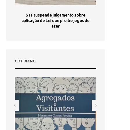
STF suspende julgamento sobre
Areia por Ela
aplicação de Lei que proíbe jogos de
Ag
pa-
azar
sta
COTIDIANO