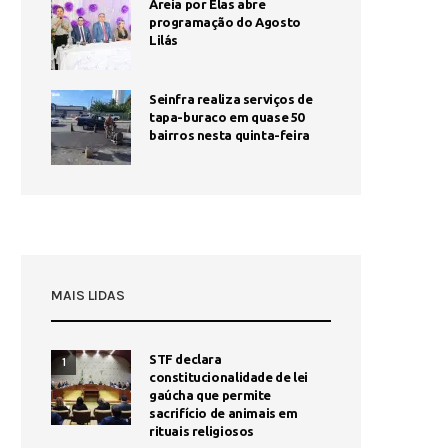
Areia por Elas abre
programação do Agosto
Lilás
Seinfra realiza serviços de
tapa-buraco em quase 50
bairros nesta quinta-feira
MAIS LIDAS
STF declara
1
constitucionalidade de lei
gaúcha que permite
sacrifício de animais em
rituais religiosos