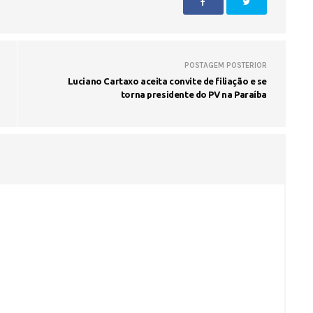
POSTAGEM POSTERIOR
Luciano Cartaxo aceita convite de filiação e se
torna presidente do PV na Paraíba