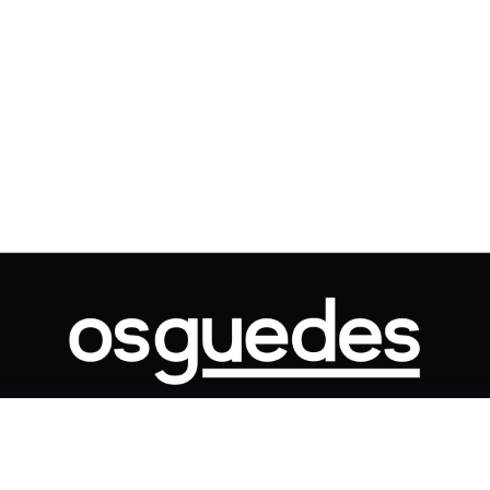
Voo cancelado, bagagem extravi
cobranças indevidas: saiba quai
os seus direitos
ONTATO
ARTIGOS
GOVERNO
JUDICIÁRIO
MEMÓRIA
POLÍTICA
Copyright 2019 Os Guedes. TODOS OS DIREITOS RESERVADOS.