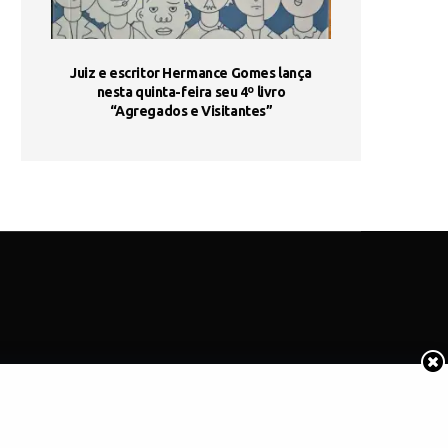
ada e
Juiz e escritor Hermance Gomes lança
UNIESP utiliza 
s são
nesta quinta-feira seu 4º livro
fortalece form
“Agregados e Visitantes”
de
COTIDIANO