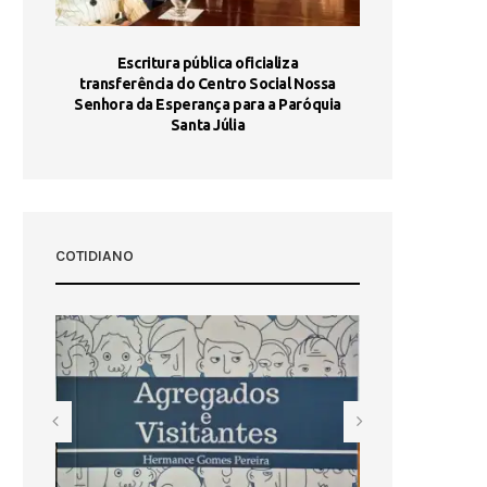
stória
Escritura pública oficializa
Maria Port
dia 10
transferência do Centro Social Nossa
homologada e 
Senhora da Esperança para a Paróquia
com
Santa Júlia
COTIDIANO