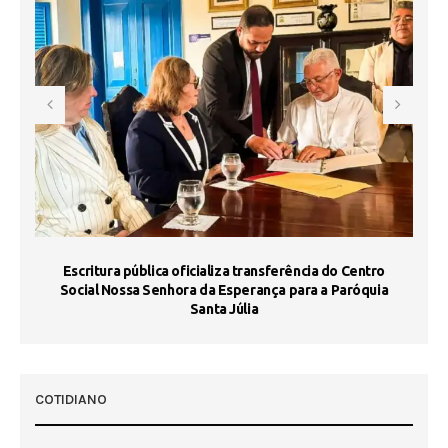
Escritura pública oficializa transferência do Centro
Ma
Social Nossa Senhora da Esperança para a Paróquia
Santa Júlia
COTIDIANO