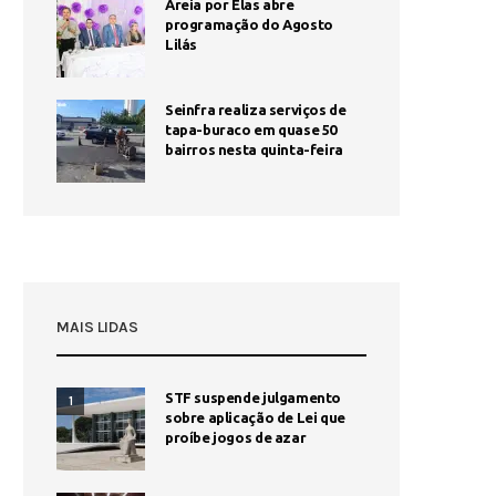
Areia por Elas abre
programação do Agosto
Lilás
Seinfra realiza serviços de
tapa-buraco em quase 50
bairros nesta quinta-feira
MAIS LIDAS
STF suspende julgamento
1
sobre aplicação de Lei que
proíbe jogos de azar