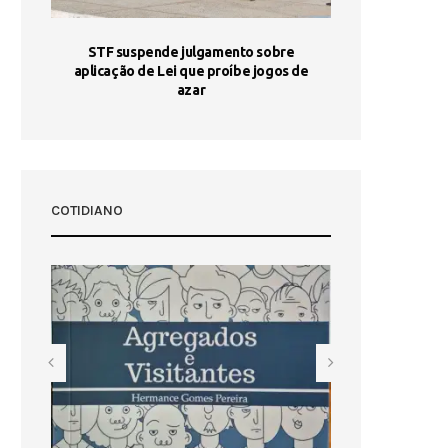
STF suspende julgamento sobre
Areia por Ela
aplicação de Lei que proíbe jogos de
Ag
pa-
azar
sta
COTIDIANO