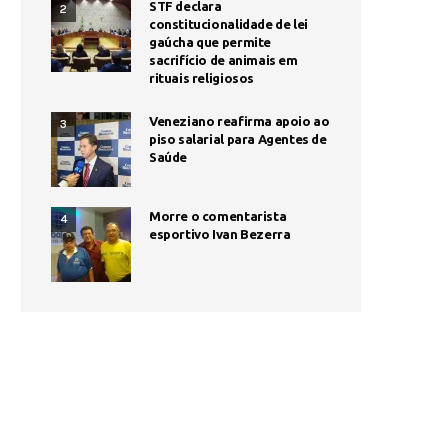
STF declara
2
constitucionalidade de lei
gaúcha que permite
sacrifício de animais em
rituais religiosos
Veneziano reafirma apoio ao
3
piso salarial para Agentes de
Saúde
Morre o comentarista
4
esportivo Ivan Bezerra