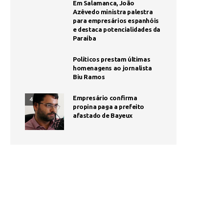
Em Salamanca, João
Azêvedo ministra palestra
para empresários espanhóis
e destaca potencialidades da
Paraíba
Políticos prestam últimas
homenagens ao jornalista
Biu Ramos
Empresário confirma
4
propina paga a prefeito
afastado de Bayeux