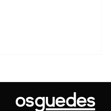
Voo cancelado, bagagem extravi
cobranças indevidas: saiba quai
os seus direitos