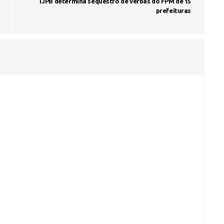
TJPB determina sequestro de verbas do FPM de 15
prefeituras
Seinfra realiza serviços de ta
buraco em quase 50 bairros ne
quinta-feira