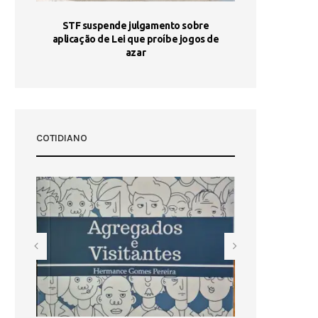
STF suspende julgamento sobre
Areia por Ela
aplicação de Lei que proíbe jogos de
Ag
pa-
azar
sta
COTIDIANO