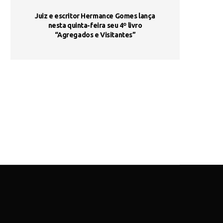
ada e
Juiz e escritor Hermance Gomes lança
UNIESP utiliza 
s são
nesta quinta-feira seu 4º livro
fortalece form
“Agregados e Visitantes”
de