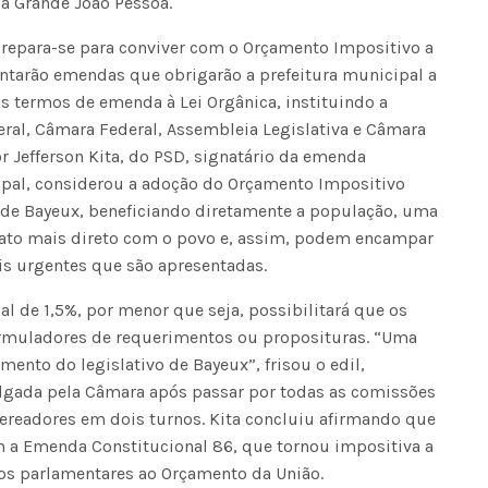
 a Grande João Pessoa.
prepara-se para conviver com o Orçamento Impositivo a
entarão emendas que obrigarão a prefeitura municipal a
os termos de emenda à Lei Orgânica, instituindo a
ral, Câmara Federal, Assembleia Legislativa e Câmara
r Jefferson Kita, do PSD, signatário da emenda
ipal, considerou a adoção do Orçamento Impositivo
a de Bayeux, beneficiando diretamente a população, uma
ato mais direto com o povo e, assim, podem encampar
s urgentes que são apresentadas.
al de 1,5%, por menor que seja, possibilitará que os
ormuladores de requerimentos ou proposituras. “Uma
imento do legislativo de Bayeux”, frisou o edil,
lgada pela Câmara após passar por todas as comissões
vereadores em dois turnos. Kita concluiu afirmando que
 a Emenda Constitucional 86, que tornou impositiva a
os parlamentares ao Orçamento da União.