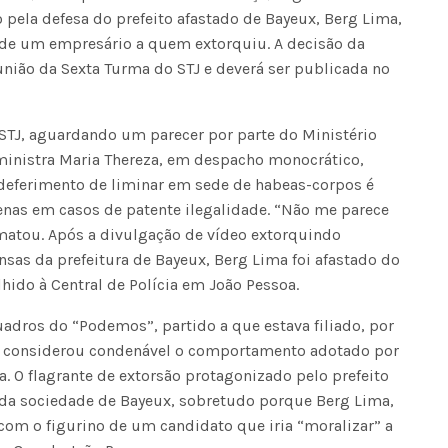
pela defesa do prefeito afastado de Bayeux, Berg Lima,
 de um empresário a quem extorquiu. A decisão da
união da Sexta Turma do STJ e deverá ser publicada no
 STJ, aguardando um parecer por parte do Ministério
 ministra Maria Thereza, em despacho monocrático,
deferimento de liminar em sede de habeas-corpos é
enas em casos de patente ilegalidade. “Não me parece
ematou. Após a divulgação de vídeo extorquindo
sas da prefeitura de Bayeux, Berg Lima foi afastado do
hido à Central de Polícia em João Pessoa.
uadros do “Podemos”, partido a que estava filiado, por
ue considerou condenável o comportamento adotado por
a. O flagrante de extorsão protagonizado pelo prefeito
 da sociedade de Bayeux, sobretudo porque Berg Lima,
com o figurino de um candidato que iria “moralizar” a