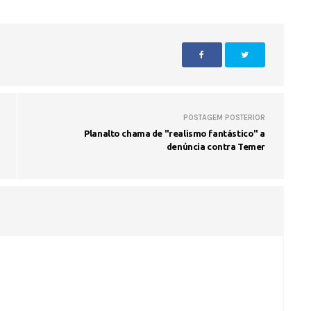
Fátima Silva lança livro sobre a hi
do rádio campinense no próximo 
POSTAGEM POSTERIOR
Planalto chama de "realismo fantástico" a
denúncia contra Temer