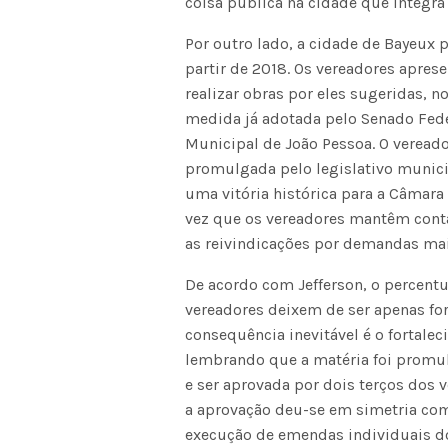
coisa pública na cidade que integra
Por outro lado, a cidade de Bayeux 
partir de 2018. Os vereadores apres
realizar obras por eles sugeridas, n
medida já adotada pelo Senado Fede
Municipal de João Pessoa. O vereado
promulgada pelo legislativo munic
uma vitória histórica para a Câmar
vez que os vereadores mantêm cont
as reivindicações por demandas mai
De acordo com Jefferson, o percentu
vereadores deixem de ser apenas f
consequência inevitável é o fortalec
lembrando que a matéria foi promu
e ser aprovada por dois terços dos 
a aprovação deu-se em simetria com
execução de emendas individuais d