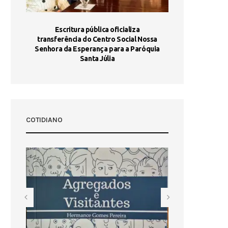
stória
Escritura pública oficializa
Maria Port
dia 10
transferência do Centro Social Nossa
homologada e 
Senhora da Esperança para a Paróquia
com
Santa Júlia
COTIDIANO