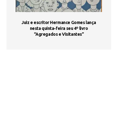
ada e
Juiz e escritor Hermance Gomes lança
UNIESP utiliza 
s são
nesta quinta-feira seu 4º livro
fortalece form
“Agregados e Visitantes”
de