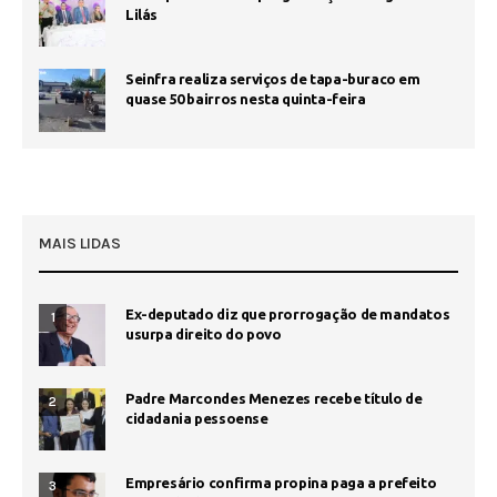
Lilás
Seinfra realiza serviços de tapa-buraco em
quase 50 bairros nesta quinta-feira
MAIS LIDAS
Ex-deputado diz que prorrogação de mandatos
1
usurpa direito do povo
Padre Marcondes Menezes recebe título de
2
cidadania pessoense
Empresário confirma propina paga a prefeito
3