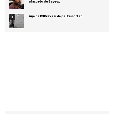
afastado de Bayeux
Aije da PBPrev sai de pauta no TRE
4