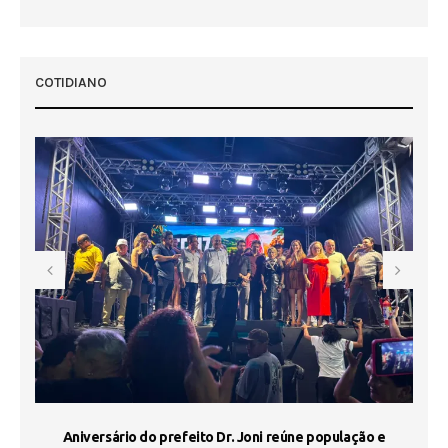
COTIDIANO
e
Aniversário do prefeito Dr. Joni reúne população e
J