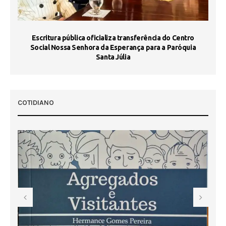
Escritura pública oficializa transferência do Centro
Ma
Social Nossa Senhora da Esperança para a Paróquia
Santa Júlia
COTIDIANO