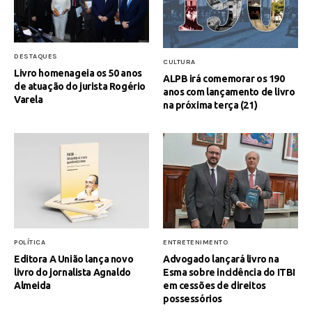
DESTAQUES
CULTURA
Livro homenageia os 50 anos
ALPB irá comemorar os 190
de atuação do jurista Rogério
anos com lançamento de livro
Varela
na próxima terça (21)
POLÍTICA
ENTRETENIMENTO
Editora A União lança novo
Advogado lançará livro na
livro do jornalista Agnaldo
Esma sobre incidência do ITBI
Almeida
em cessões de direitos
possessórios