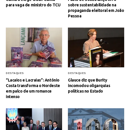
para vaga de ministro do TCU
sobre sustentabilidade na
propaganda eleitoral em João
Pessoa
DESTAQUES
DESTAQUES
“Lacaios e Lacraias”: Antônio
Glauce diz que Burity
Costa transforma o Nordeste
incomodou oligarquias
em palco de um romance
políticas no Estado
intenso