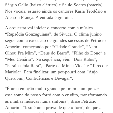
Sérgio Gallo (baixo elétrico) e Saulo Soares (bateria).
Nos vocais, estarão ainda os cantores Karla Teodósio e
Alesson França. A entrada é gratuita.
A orquestra vai iniciar o concerto com a música
“Rapsódia Gonzaguiana”, de Sivuca. O clima junino
segue com a execução de grandes sucessos de Petrúcio
Amorim, começando por “Cidade Grande”, “Nem
Olhou Pra Mim”, “Deus do Barro”, “Filho do Dono” e
“Meu Cenário”. Na sequência, vêm “Dois Rubis”,
“Paraíba Joia Rara”, “Parte da Minha Vida” e “Tareco e
Mariola”. Para finalizar, um pot-po
u
rri com “Anjo
Querubim, Confidências e Devagar”.
É uma emoção muito grande pra mim e um prazer
“
essa soma do nosso forró com o erudito, transformando
as minhas músicas numa sinfonia”, disse Petrúcio
Amorim. “Isso é uma prova de que
o forró, de que a