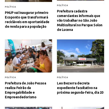
POLÍTICA
POLÍTICA
Prefeitura cadastra
PMJP vai inaugurar primeiro
comerciantes informais que
Ecoponto que transformará
vão trabalhar no São João
recicláveis em oportunidade
Multicultural no Parque Solon
de renda para a população
de Lucena
POLÍTICA
POLÍTICA
Prefeitura de João Pessoa
Leo Bezerra decreta
realiza Feirão da
expediente facultativo na
Empregabilidade e
próxima segunda-feira, dia 20
Empreendedorismo