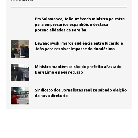
Em Salamanca, João Azêvedo ministra palestra
para empresários espanhóis e destaca
potencialidades da Paraíba
Lewandowski marca audiência entre Ricardo e
2
Joás para resolver impasse do duodécimo
Ministra mantém prisão do prefeito afastado
3
Berg Lima e nega recurso
Sindicato dos Jornalistas realiza sábado eleição
4
da nova diretoria