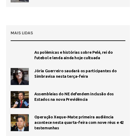
MAIS LIDAS
As polêmicas e histórias sobre Pelé, rei do
futebol e lenda ainda hoje cultuada
Jória Guerreiro saudará os participantes do
2
Simbravisa nesta terça-feira
Assembleias do NE defendem inclusão dos
3
Estados na nova Previdência
Operação Xeque-Mate: primeira audiência
4
acontece nesta quarta-feira com nove réus e 42
testemunhas