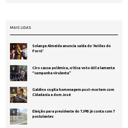
MAIS LIDAS
Solange Almeida anuncia saída do ‘Aviões do
1
Forró’
Ciro causa polêmica, critica voto útil e lamenta
2
“campanha virulenta”
Galdino cogita homenagem post-mortem com
3
Cidadania a dom José
Eleição para presidente do TJPB já conta com 7
4
postulantes