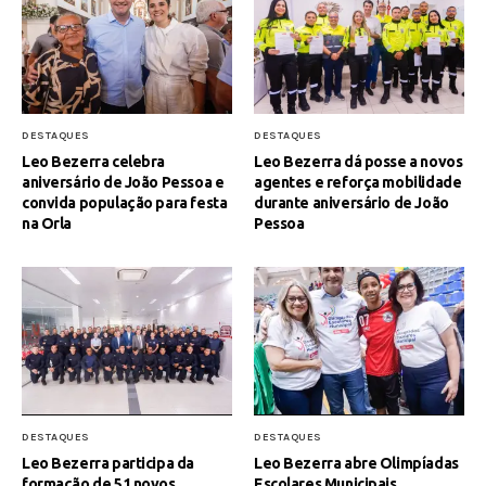
DESTAQUES
DESTAQUES
Leo Bezerra celebra
Leo Bezerra dá posse a novos
aniversário de João Pessoa e
agentes e reforça mobilidade
convida população para festa
durante aniversário de João
na Orla
Pessoa
DESTAQUES
DESTAQUES
Leo Bezerra participa da
Leo Bezerra abre Olimpíadas
formação de 51 novos
Escolares Municipais