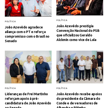
POLÍTICA
POLÍTICA
João Azevêdo prestigia
João Azevêdo agradece
Convenção Nacional do PSB
aliança com o PT e reforça
que oficializou Geraldo
compromisso com o Brasil no
Alckmin como vice de Lula
Senado
POLÍTICA
POLÍTICA
Lideranças de Frei Martinho
João Azevêdo recebe apoios
reforçam apoio à pré-
do presidente da Câmara do
candidatura de João Azevêdo
Conde e de vereadores de
ao Senado
Alhandra e Pitimbu