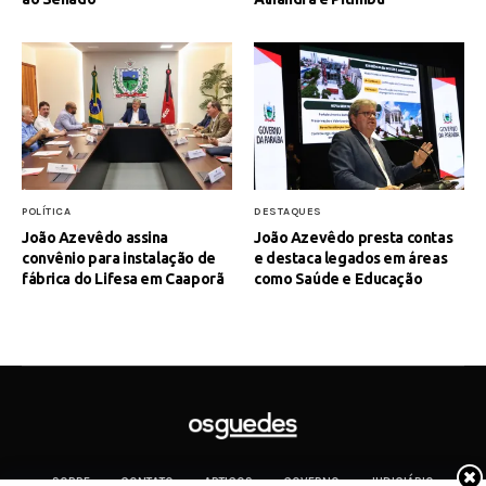
POLÍTICA
DESTAQUES
João Azevêdo assina
João Azevêdo presta contas
convênio para instalação de
e destaca legados em áreas
fábrica do Lifesa em Caaporã
como Saúde e Educação
SOBRE
CONTATO
ARTIGOS
GOVERNO
JUDICIÁRIO