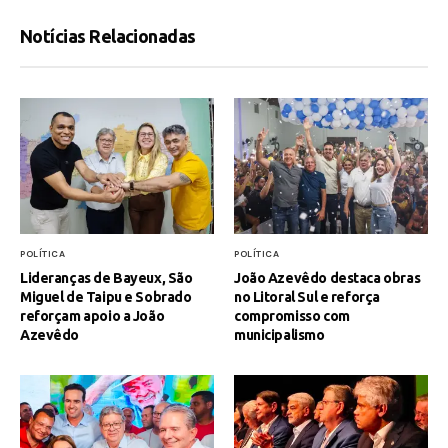
Notícias Relacionadas
POLÍTICA
POLÍTICA
Lideranças de Bayeux, São
João Azevêdo destaca obras
Miguel de Taipu e Sobrado
no Litoral Sul e reforça
reforçam apoio a João
compromisso com
Azevêdo
municipalismo