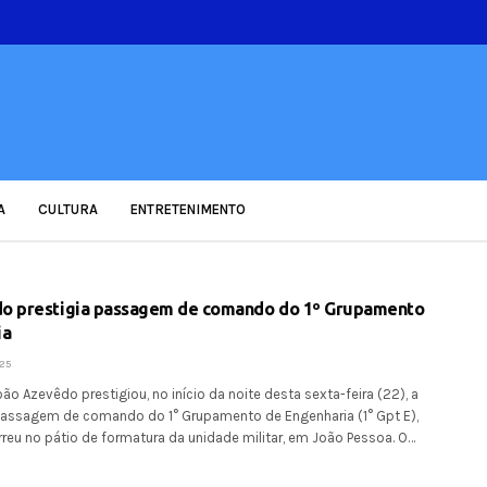
A
CULTURA
ENTRETENIMENTO
o prestigia passagem de comando do 1º Grupamento
ia
25
o Azevêdo prestigiou, no início da noite desta sexta-feira (22), a
passagem de comando do 1° Grupamento de Engenharia (1° Gpt E),
reu no pátio de formatura da unidade militar, em João Pessoa. O…