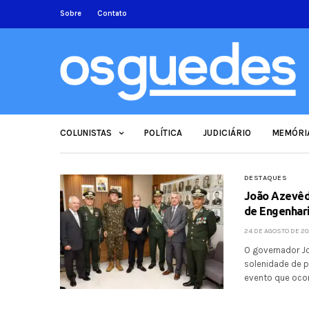
Sobre
Contato
COLUNISTAS
POLÍTICA
JUDICIÁRIO
MEMÓRI
DESTAQUES
João Azevêd
de Engenhar
24 DE AGOSTO DE 20
O governador Joã
solenidade de 
evento que ocor