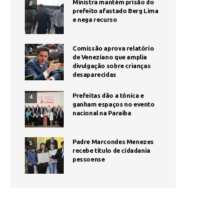
Ministra mantém prisão do
2
prefeito afastado Berg Lima
e nega recurso
Comissão aprova relatório
3
de Veneziano que amplia
divulgação sobre crianças
desaparecidas
Prefeitas dão a tônica e
4
ganham espaços no evento
nacional na Paraíba
Padre Marcondes Menezes
5
recebe título de cidadania
pessoense