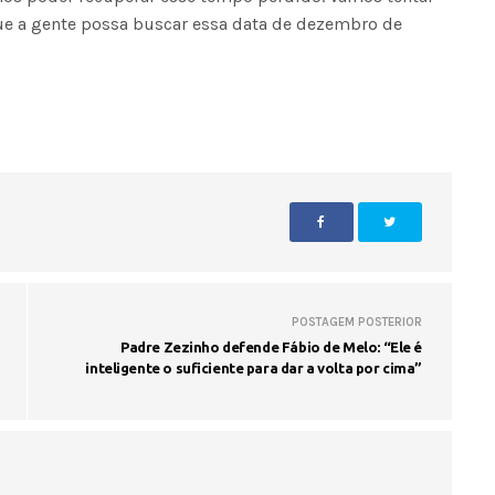
que a gente possa buscar essa data de dezembro de
Seinfra realiza serviços de ta
buraco em quase 50 bairros ne
quinta-feira
POSTAGEM POSTERIOR
Padre Zezinho defende Fábio de Melo: “Ele é
inteligente o suficiente para dar a volta por cima”