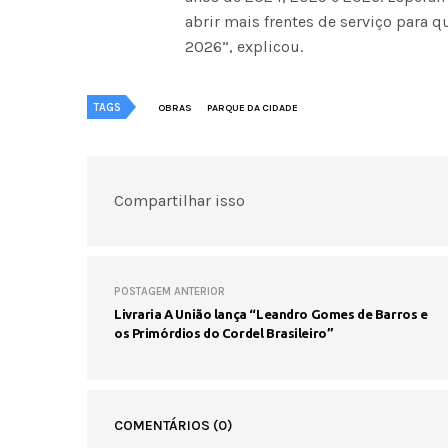
abrir mais frentes de serviço para 
2026”, explicou.
TAGS
OBRAS
PARQUE DA CIDADE
Compartilhar isso
POSTAGEM ANTERIOR
Livraria A União lança “Leandro Gomes de Barros e
os Primórdios do Cordel Brasileiro”
COMENTÁRIOS
(0)