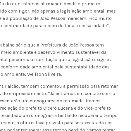
ção do que estamos afirmando desde o primeiro
do com rigor, não apenas a legislação ambiental, mas
e e a população de João Pessoa merecem. Fico muito
ter continuidade para o bem de toda a nossa cidade”,
rabalho sério que a Prefeitura de João Pessoa tem
meio ambiente e desenvolvimento sustentável da
tal percorreu a tramitação que a legislação exige e a
 conformidade ambiental pela sustentabilidade das
o Ambiente, Welison Silveira.
bens Falcão, também comentou a permissão para retomar
os do empreendimento. “Já entramos em contato com o
apresentarão um cronograma de retomada. Iremos
eciação do prefeito Cícero Lucena e do vice-prefeito
apresentado um cronograma tentando recuperar o tempo
lmente, a obra estava prevista para ser executada nos
os poder recuperar esse tempo perdido. Vamos tentar