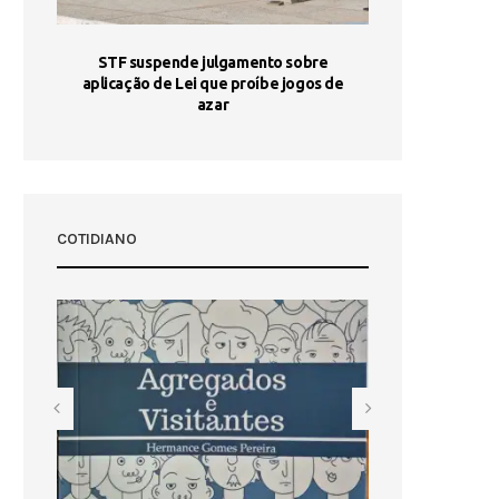
STF suspende julgamento sobre
Areia por Ela
aplicação de Lei que proíbe jogos de
Ag
pa-
azar
sta
COTIDIANO