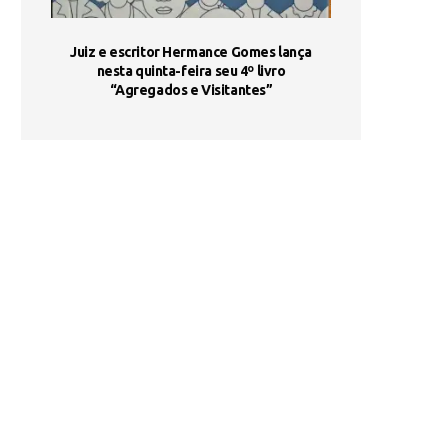
ada e
Juiz e escritor Hermance Gomes lança
UNIESP utiliza 
s são
nesta quinta-feira seu 4º livro
fortalece form
“Agregados e Visitantes”
de