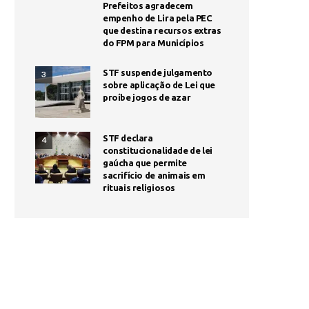
Prefeitos agradecem
empenho de Lira pela PEC
que destina recursos extras
do FPM para Municípios
STF suspende julgamento
3
sobre aplicação de Lei que
proíbe jogos de azar
STF declara
4
constitucionalidade de lei
gaúcha que permite
sacrifício de animais em
rituais religiosos