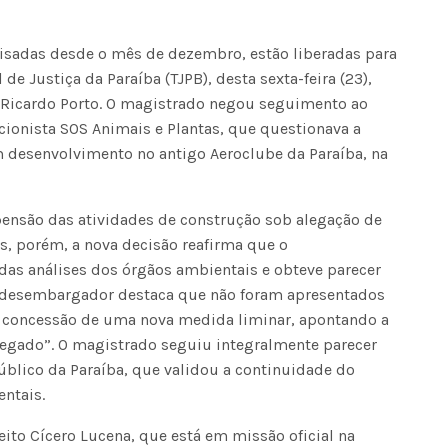
lisadas desde o mês de dezembro, estão liberadas para
de Justiça da Paraíba (TJPB), desta sexta-feira (23),
 Ricardo Porto. O magistrado negou seguimento ao
cionista SOS Animais e Plantas, que questionava a
m desenvolvimento no antigo Aeroclube da Paraíba, na
pensão das atividades de construção sob alegação de
, porém, a nova decisão reafirma que o
as análises dos órgãos ambientais e obteve parecer
o desembargador destaca que não foram apresentados
r a concessão de uma nova medida liminar, apontando a
alegado”. O magistrado seguiu integralmente parecer
úblico da Paraíba, que validou a continuidade do
entais.
ito Cícero Lucena, que está em missão oficial na