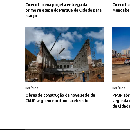
Cícero Lucena projeta entrega da
Cícero Lu
primeira etapa do Parque da Cidade para
Mangabei
março
POLÍTICA
POLÍTICA
Obras de construção da nova sede da
PMJP abre
CMJP seguem em ritmo acelerado
segunda 
da Cidad