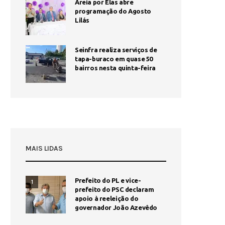
Areia por Elas abre
programação do Agosto
Lilás
Seinfra realiza serviços de
tapa-buraco em quase 50
bairros nesta quinta-feira
MAIS LIDAS
Prefeito do PL e vice-
1
prefeito do PSC declaram
apoio à reeleição do
governador João Azevêdo