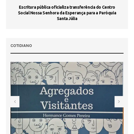
Escritura pública oficializa transferência do Centro
Ma
Social Nossa Senhora da Esperança para a Paróquia
Santa Júlia
COTIDIANO