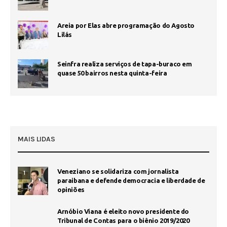
Areia por Elas abre programação do Agosto
Lilás
Seinfra realiza serviços de tapa-buraco em
quase 50 bairros nesta quinta-feira
MAIS LIDAS
Veneziano se solidariza com jornalista
1
paraibana e defende democracia e liberdade de
opiniões
Arnóbio Viana é eleito novo presidente do
Tribunal de Contas para o biênio 2019/2020