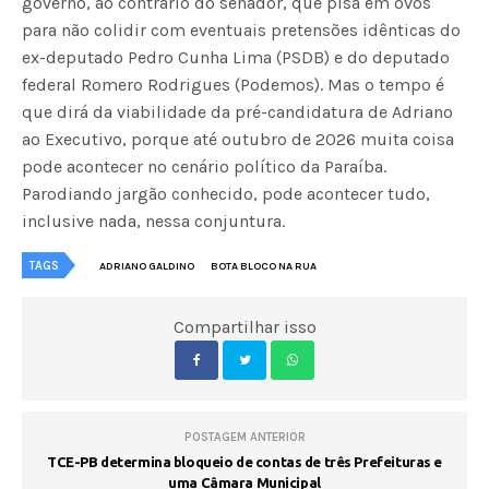
governo, ao contrário do senador, que pisa em ovos
para não colidir com eventuais pretensões idênticas do
ex-deputado Pedro Cunha Lima (PSDB) e do deputado
federal Romero Rodrigues (Podemos). Mas o tempo é
que dirá da viabilidade da pré-candidatura de Adriano
ao Executivo, porque até outubro de 2026 muita coisa
pode acontecer no cenário político da Paraíba.
Parodiando jargão conhecido, pode acontecer tudo,
inclusive nada, nessa conjuntura.
TAGS
ADRIANO GALDINO
BOTA BLOCO NA RUA
Compartilhar isso
POSTAGEM ANTERIOR
TCE-PB determina bloqueio de contas de três Prefeituras e
uma Câmara Municipal