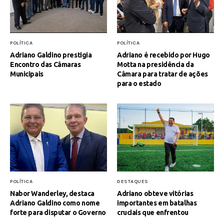
POLÍTICA
POLÍTICA
Adriano Galdino prestigia
Adriano é recebido por Hugo
Encontro das Câmaras
Motta na presidência da
Municipais
Câmara para tratar de ações
para o estado
POLÍTICA
DESTAQUES
Nabor Wanderley, destaca
Adriano obteve vitórias
Adriano Galdino como nome
importantes em batalhas
forte para disputar o Governo
cruciais que enfrentou