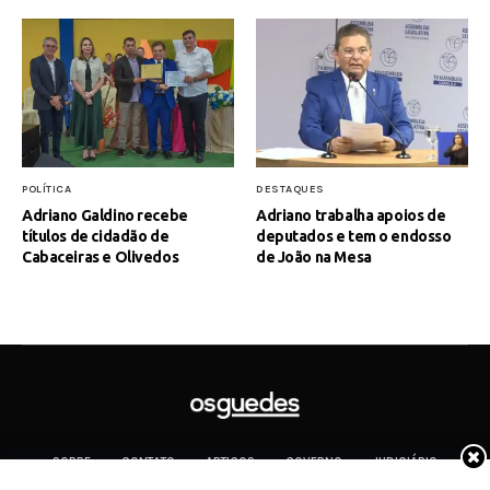
POLÍTICA
DESTAQUES
Adriano Galdino recebe
Adriano trabalha apoios de
títulos de cidadão de
deputados e tem o endosso
Cabaceiras e Olivedos
de João na Mesa
SOBRE
CONTATO
ARTIGOS
GOVERNO
JUDICIÁRIO
MEMÓRIA
POLÍTICA
COTIDIANO