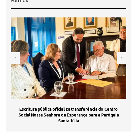
POLÍTICA
Escritura pública oficializa transferência do Centro
Ma
Social Nossa Senhora da Esperança para a Paróquia
Santa Júlia