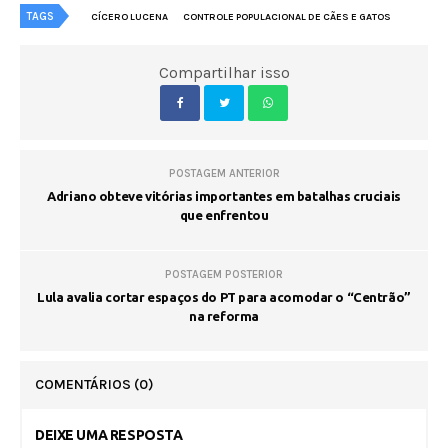
TAGS
CÍCERO LUCENA
CONTROLE POPULACIONAL DE CÃES E GATOS
Compartilhar isso
POSTAGEM ANTERIOR
Adriano obteve vitórias importantes em batalhas cruciais
que enfrentou
POSTAGEM POSTERIOR
Lula avalia cortar espaços do PT para acomodar o “Centrão”
na reforma
COMENTÁRIOS
(0)
DEIXE UMA RESPOSTA