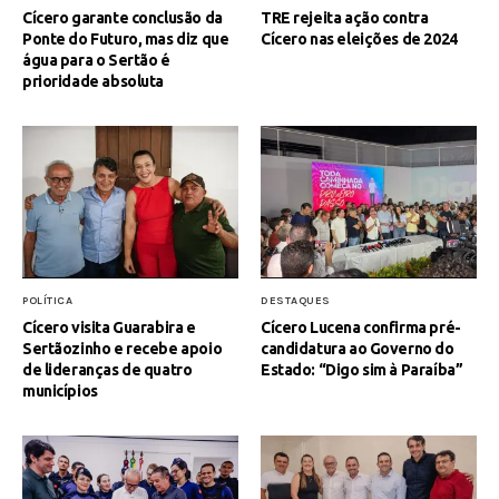
Cícero garante conclusão da
TRE rejeita ação contra
Ponte do Futuro, mas diz que
Cícero nas eleições de 2024
água para o Sertão é
prioridade absoluta
POLÍTICA
DESTAQUES
Cícero visita Guarabira e
Cícero Lucena confirma pré-
Sertãozinho e recebe apoio
candidatura ao Governo do
de lideranças de quatro
Estado: “Digo sim à Paraíba”
municípios