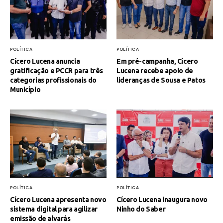
POLÍTICA
POLÍTICA
Cícero Lucena anuncia
Em pré-campanha, Cícero
gratificação e PCCR para três
Lucena recebe apoio de
categorias profissionais do
lideranças de Sousa e Patos
Município
POLÍTICA
POLÍTICA
Cícero Lucena apresenta novo
Cícero Lucena inaugura novo
sistema digital para agilizar
Ninho do Saber
emissão de alvarás