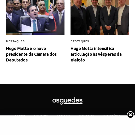
DESTAQUES
DESTAQUES
Hugo Motta é o novo
Hugo Motta intensifica
presidente da Câmara dos
articulação às vésperas da
Deputados
eleição
SOBRE
CONTATO
ARTIGOS
GOVERNO
JUDICIÁRIO
MEMÓRIA
POLÍTICA
COTIDIANO
Copyright 2019 Os Guedes. TODOS OS DIREITOS RESERVADOS.