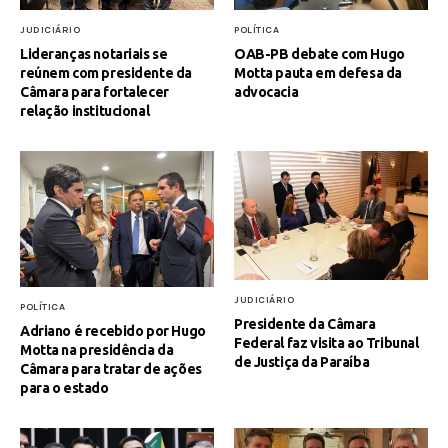
JUDICIÁRIO
POLÍTICA
Lideranças notariais se
OAB-PB debate com Hugo
reúnem com presidente da
Motta pauta em defesa da
Câmara para fortalecer
advocacia
relação institucional
JUDICIÁRIO
POLÍTICA
Presidente da Câmara
Adriano é recebido por Hugo
Federal faz visita ao Tribunal
Motta na presidência da
de Justiça da Paraíba
Câmara para tratar de ações
para o estado