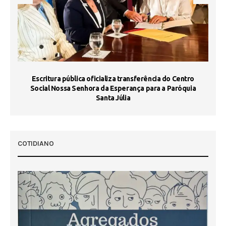
Escritura pública oficializa transferência do Centro
Ma
Social Nossa Senhora da Esperança para a Paróquia
Santa Júlia
COTIDIANO