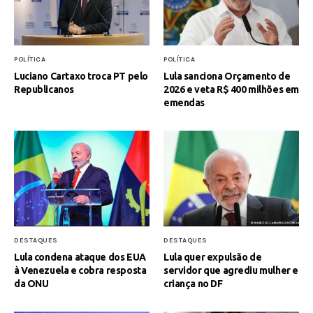
POLÍTICA
POLÍTICA
Luciano Cartaxo troca PT pelo
Lula sanciona Orçamento de
Republicanos
2026 e veta R$ 400 milhões em
emendas
DESTAQUES
DESTAQUES
Lula condena ataque dos EUA
Lula quer expulsão de
à Venezuela e cobra resposta
servidor que agrediu mulher e
da ONU
criança no DF