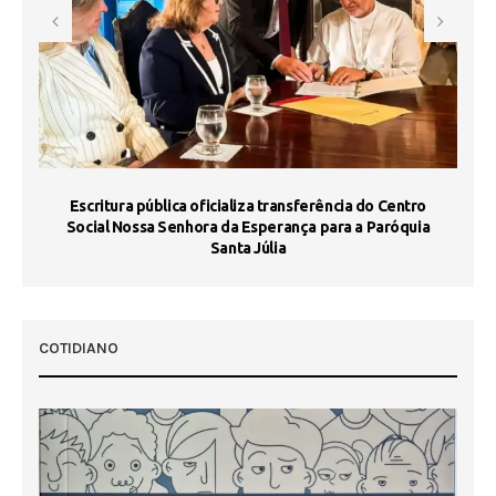
Escritura pública oficializa transferência do Centro
Ma
Social Nossa Senhora da Esperança para a Paróquia
Santa Júlia
COTIDIANO