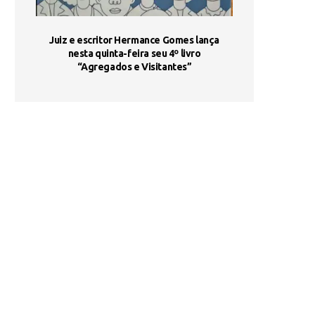
ada e
Juiz e escritor Hermance Gomes lança
UNIESP utiliza 
s são
nesta quinta-feira seu 4º livro
fortalece form
“Agregados e Visitantes”
de