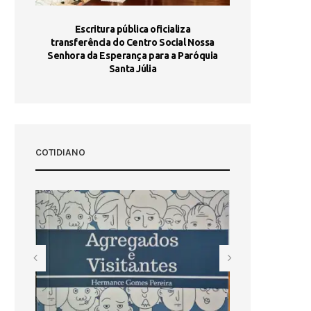
stória
Escritura pública oficializa
Maria Port
dia 10
transferência do Centro Social Nossa
homologada e 
Senhora da Esperança para a Paróquia
com
Santa Júlia
COTIDIANO