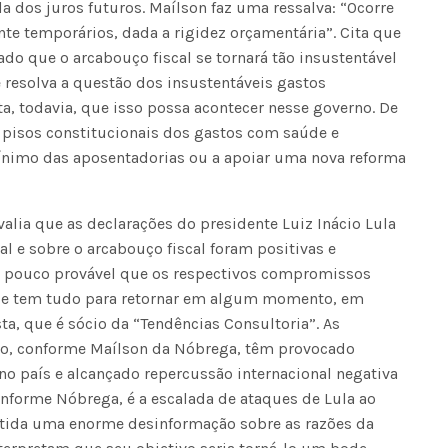
 dos juros futuros. Maílson faz uma ressalva: “Ocorre
te temporários, dada a rigidez orçamentária”. Cita que
Fátima Silva lança livro sobre a hi
o que o arcabouço fiscal se tornará tão insustentável
do rádio campinense no próximo 
e resolva a questão dos insustentáveis gastos
a, todavia, que isso possa acontecer nesse governo. De
os pisos constitucionais dos gastos com saúde e
mínimo das aposentadorias ou a apoiar uma nova reforma
alia que as declarações do presidente Luiz Inácio Lula
al e sobre o arcabouço fiscal foram positivas e
 pouco provável que os respectivos compromissos
ade tem tudo para retornar em algum momento, em
ta, que é sócio da “Tendências Consultoria”. As
rno, conforme Maílson da Nóbrega, têm provocado
no país e alcançado repercussão internacional negativa
conforme Nóbrega, é a escalada de ataques de Lula ao
utida uma enorme desinformação sobre as razões da