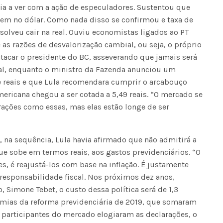
a a ver com a ação de especuladores. Sustentou que
em no dólar. Como nada disso se confirmou e taxa de
solveu cair na real. Ouviu economistas ligados ao PT
 as razões de desvalorização cambial, ou seja, o próprio
atacar o presidente do BC, asseverando que jamais será
scal, enquanto o ministro da Fazenda anunciou um
 reais e que Lula recomendara cumprir o arcabouço
ericana chegou a ser cotada a 5,49 reais. “O mercado se
ações como essas, mas elas estão longe de ser
 na sequência, Lula havia afirmado que não admitirá a
e sobe em termos reais, aos gastos previdenciários. “O
s, é reajustá-los com base na inflação. É justamente
responsabilidade fiscal. Nos próximos dez anos,
 Simone Tebet, o custo dessa política será de 1,3
nomias da reforma previdenciária de 2019, que somaram
 participantes do mercado elogiaram as declarações, o