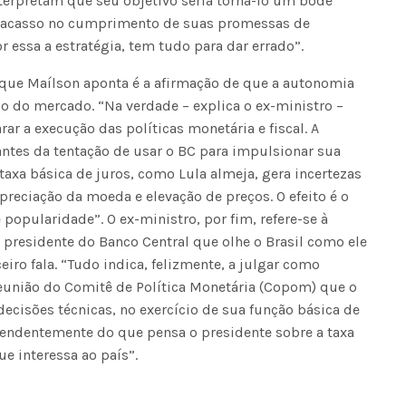
terpretam que seu objetivo seria torná-lo um bode
 fracasso no cumprimento de suas promessas de
 essa a estratégia, tem tudo para dar errado”.
Voo cancelado, bagagem extravi
cobranças indevidas: saiba quai
que Maílson aponta é a afirmação de que a autonomia
os seus direitos
o do mercado. “Na verdade – explica o ex-ministro –
ar a execução das políticas monetária e fiscal. A
ntes da tentação de usar o BC para impulsionar sua
taxa básica de juros, como Lula almeja, gera incertezas
preciação da moeda e elevação de preços. O efeito é o
e popularidade”. O ex-ministro, por fim, refere-se à
 presidente do Banco Central que olhe o Brasil como ele
eiro fala. “Tudo indica, felizmente, a julgar como
eunião do Comitê de Política Monetária (Copom) que o
ecisões técnicas, no exercício de sua função básica de
pendentemente do que pensa o presidente sobre a taxa
ue interessa ao país”.