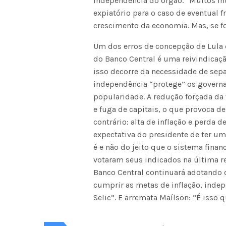
independência do órgão. “Muitos in
expiatório para o caso de eventual
crescimento da economia. Mas, se for
Um dos erros de concepção de Lula 
do Banco Central é uma reivindicaçã
isso decorre da necessidade de separ
independência “protege” os governa
popularidade. A redução forçada da 
e fuga de capitais, o que provoca de
contrário: alta de inflação e perda d
expectativa do presidente de ter um
é e não do jeito que o sistema financ
votaram seus indicados na última r
Banco Central continuará adotando d
cumprir as metas de inflação, inde
Selic”. E arremata Maílson: “É isso q