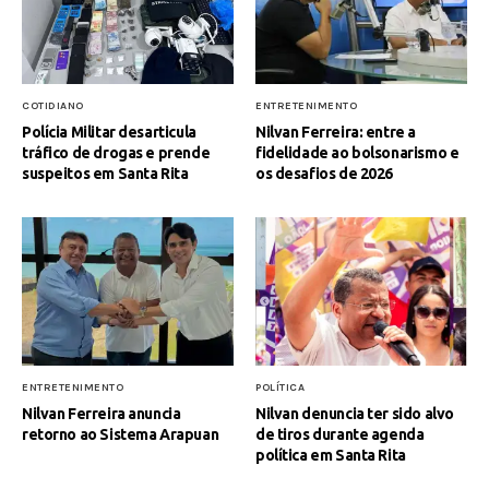
COTIDIANO
ENTRETENIMENTO
Polícia Militar desarticula
Nilvan Ferreira: entre a
tráfico de drogas e prende
fidelidade ao bolsonarismo e
suspeitos em Santa Rita
os desafios de 2026
ENTRETENIMENTO
POLÍTICA
Nilvan Ferreira anuncia
Nilvan denuncia ter sido alvo
retorno ao Sistema Arapuan
de tiros durante agenda
política em Santa Rita