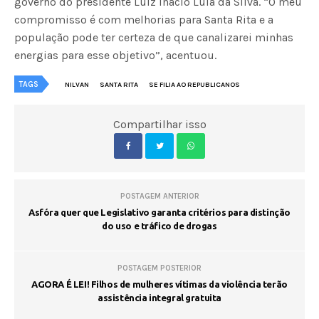
governo do presidente Luiz Inácio Lula da Silva. “O meu
compromisso é com melhorias para Santa Rita e a
população pode ter certeza de que canalizarei minhas
energias para esse objetivo”, acentuou.
TAGS
NILVAN
SANTA RITA
SE FILIA AO REPUBLICANOS
Compartilhar isso
POSTAGEM ANTERIOR
Asfóra quer que Legislativo garanta critérios para distinção
do uso e tráfico de drogas
POSTAGEM POSTERIOR
AGORA É LEI! Filhos de mulheres vítimas da violência terão
assistência integral gratuita