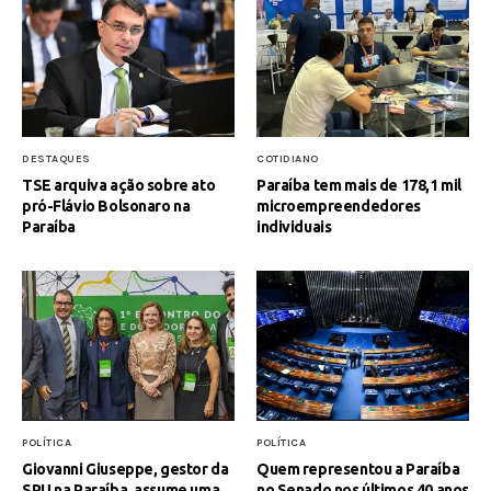
DESTAQUES
COTIDIANO
TSE arquiva ação sobre ato
Paraíba tem mais de 178,1 mil
pró-Flávio Bolsonaro na
microempreendedores
Paraíba
individuais
POLÍTICA
POLÍTICA
Giovanni Giuseppe, gestor da
Quem representou a Paraíba
SPU na Paraíba, assume uma
no Senado nos últimos 40 anos