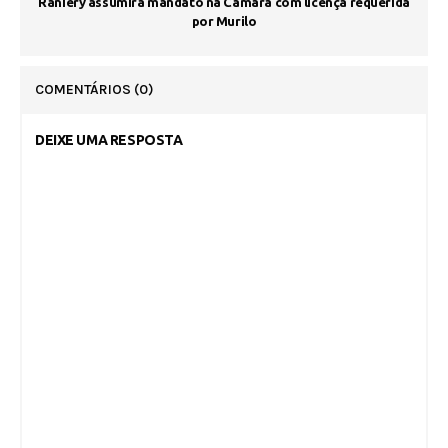
Raniery assumirá mandato na Câmara com licença requerida
por Murilo
COMENTÁRIOS
(0)
DEIXE UMA RESPOSTA