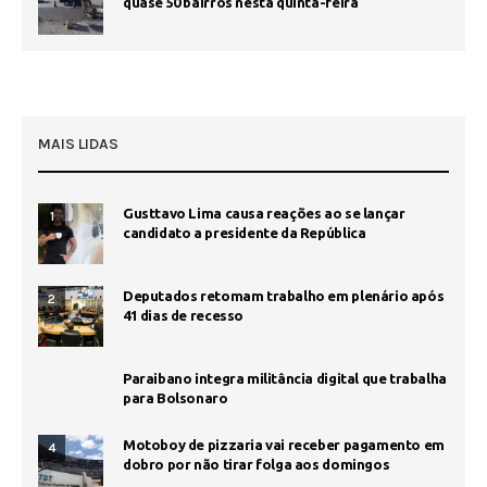
quase 50 bairros nesta quinta-feira
MAIS LIDAS
Gusttavo Lima causa reações ao se lançar
1
candidato a presidente da República
Deputados retomam trabalho em plenário após
2
41 dias de recesso
Paraibano integra militância digital que trabalha
para Bolsonaro
Motoboy de pizzaria vai receber pagamento em
4
dobro por não tirar folga aos domingos