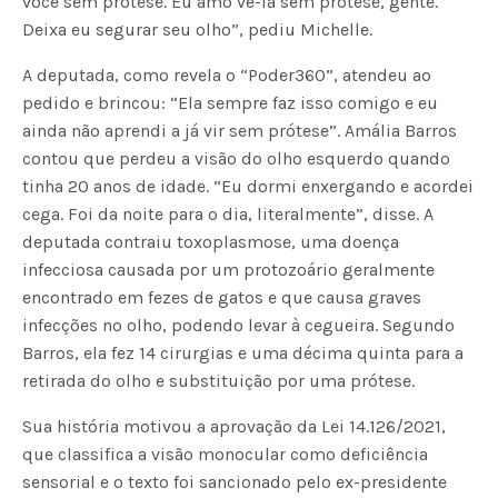
você sem prótese. Eu amo vê-la sem prótese, gente.
Deixa eu segurar seu olho”, pediu Michelle.
A deputada, como revela o “Poder360”, atendeu ao
pedido e brincou: “Ela sempre faz isso comigo e eu
ainda não aprendi a já vir sem prótese”. Amália Barros
contou que perdeu a visão do olho esquerdo quando
tinha 20 anos de idade. “Eu dormi enxergando e acordei
cega. Foi da noite para o dia, literalmente”, disse. A
deputada contraiu toxoplasmose, uma doença
infecciosa causada por um protozoário geralmente
encontrado em fezes de gatos e que causa graves
infecções no olho, podendo levar à cegueira. Segundo
Barros, ela fez 14 cirurgias e uma décima quinta para a
retirada do olho e substituição por uma prótese.
Sua história motivou a aprovação da Lei 14.126/2021,
que classifica a visão monocular como deficiência
sensorial e o texto foi sancionado pelo ex-presidente