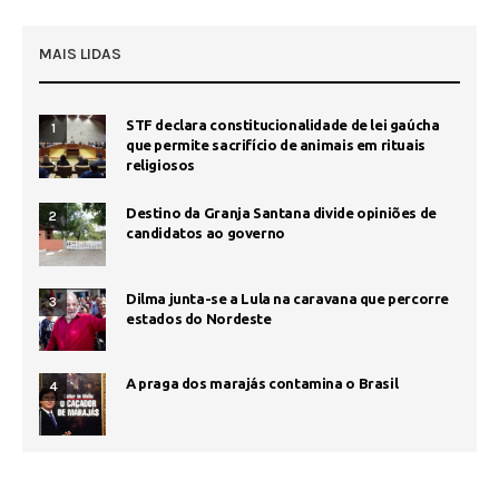
MAIS LIDAS
STF declara constitucionalidade de lei gaúcha
1
que permite sacrifício de animais em rituais
religiosos
Destino da Granja Santana divide opiniões de
2
candidatos ao governo
Dilma junta-se a Lula na caravana que percorre
3
estados do Nordeste
A praga dos marajás contamina o Brasil
4