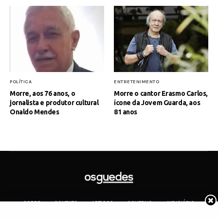
POLÍTICA
ENTRETENIMENTO
Morre, aos 76 anos, o
Morre o cantor Erasmo Carlos,
jornalista e produtor cultural
ícone da Jovem Guarda, aos
Onaldo Mendes
81 anos
SOBRE
CONTATO
ARTIGOS
GOVERNO
JUDICIÁRIO
MEMÓRIA
POLÍTICA
COTIDIANO