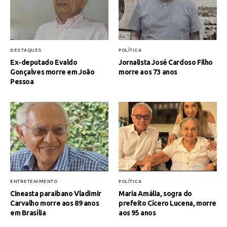
DESTAQUES
POLÍTICA
Ex-deputado Evaldo
Jornalista José Cardoso Filho
Gonçalves morre em João
morre aos 73 anos
Pessoa
ENTRETENIMENTO
POLÍTICA
Cineasta paraibano Vladimir
Maria Amália, sogra do
Carvalho morre aos 89 anos
prefeito Cícero Lucena, morre
em Brasília
aos 95 anos