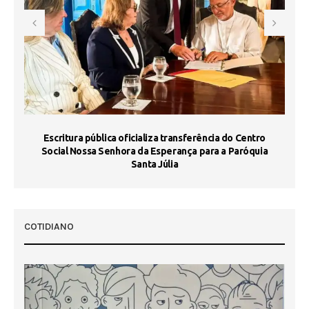
Escritura pública oficializa transferência do Centro
Ma
Social Nossa Senhora da Esperança para a Paróquia
Santa Júlia
COTIDIANO