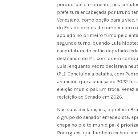
porque, até o momento, nos círculos
prefeitura encabeçada por Bruno te
Veneziano, como opção para a vice. 
do Estado depois de romper com o 
apoiado no primeiro turno pelo entã
segundo turno, quando Lula hipotec
candidatura do então deputado fed
destoando do PT, com quem compuser
Lula, enquanto Pedro declarava neutr
(PL). Concluída a batalha, com Ped
anunciou que a aliança de 2022 teri
eleição municipal. Em troca, Venezi
reeleição ao Senado em 2026.
Nas suas declarações, o prefeito B
o grupo do senador emedebista, ape
chapa no pleito municipal é priori
Rodrigues, que também fechou com 