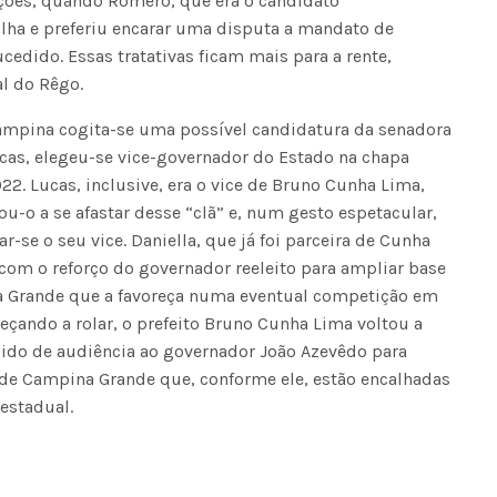
ções, quando Romero, que era o candidato
Voo cancelado, bagagem extravi
alha e preferiu encarar uma disputa a mandato de
cobranças indevidas: saiba quai
cedido. Essas tratativas ficam mais para a rente,
os seus direitos
l do Rêgo.
ampina cogita-se uma possível candidatura da senadora
Lucas, elegeu-se vice-governador do Estado na chapa
2. Lucas, inclusive, era o vice de Bruno Cunha Lima,
u-o a se afastar desse “clã” e, num gesto espetacular,
-se o seu vice. Daniella, que já foi parceira de Cunha
com o reforço do governador reeleito para ampliar base
a Grande que a favoreça numa eventual competição em
çando a rolar, o prefeito Bruno Cunha Lima voltou a
edido de audiência ao governador João Azevêdo para
de Campina Grande que, conforme ele, estão encalhadas
 estadual.