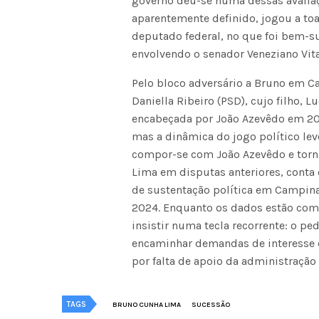
governo deu-se numa dessas avalia
aparentemente definido, jogou a to
deputado federal, no que foi bem-su
envolvendo o senador Veneziano Vita
Pelo bloco adversário a Bruno em C
Daniella Ribeiro (PSD), cujo filho, 
encabeçada por João Azevêdo em 202
mas a dinâmica do jogo político levo
compor-se com João Azevêdo e tornar
Lima em disputas anteriores, conta 
de sustentação política em Campin
2024. Enquanto os dados estão come
insistir numa tecla recorrente: o p
encaminhar demandas de interesse 
por falta de apoio da administração
TAGS
BRUNO CUNHA LIMA
SUCESSÃO