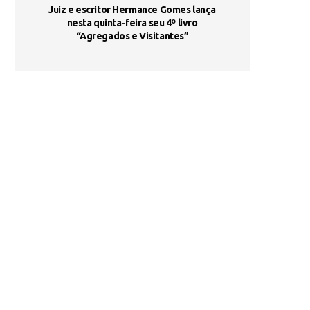
ada e
Juiz e escritor Hermance Gomes lança
UNIESP utiliza 
s são
nesta quinta-feira seu 4º livro
fortalece form
“Agregados e Visitantes”
de