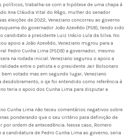
 políticos, trabalha-se com a hipótese de uma chapa à
ndo Ana Cláudia Vital do Rêgo, mulher do senador
Nas eleições de 2022, Veneziano concorreu ao governo
esquema do governador João Azevêdo (PSB), tendo sido
o candidato a presidente Luiz Inácio Lula da Silva. No
ou apoio a João Azevêdo, Veneziano migrou para a
eral Pedro Cunha Lima (PSDB) a governador, mesmo
a na rodada inicial. Veneziano segurou o apoio a
alidade entre o petista e o presidente Jair Bolsonaro
ro bem votado mas em segundo lugar, Veneziano
a desdobramento, o qe foi entendido como referência à
ano teria o apoio dos Cunha Lima para disputar a
runo Cunha Lima não teceu comentários negativos sobre
nas ponderando que o seu critério para definição de
zar por ordem de antecedência. Nesse caso, Romero
a candidatura de Pedro Cunha Lima ao governo, seria