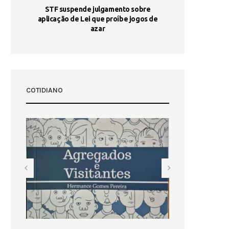
STF suspende julgamento sobre
Areia por Ela
aplicação de Lei que proíbe jogos de
Ag
pa-
azar
sta
COTIDIANO