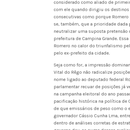
considerado como aliado de primeir
com ele quando dirigiu os destino
consecutivas como porque Romero 
se, também, que a prioridade dada 
neutralizar uma suposta pretensão do
prefeitura de Campina Grande. Essa 
Romero no calor do triunfalismo pe
pelo ex-prefeito da cidade.
Seja como for, a impressão dominan
Vital do Rêgo não radicalize posi
nome ligado ao deputado federal Rom
parlamentar recuar de posições já
na campanha eleitoral do ano pass
pacificação histórica na política de
de que emissários de peso como o e
governador Cássio Cunha Lma, entrem
dentro de análises corretas de estra