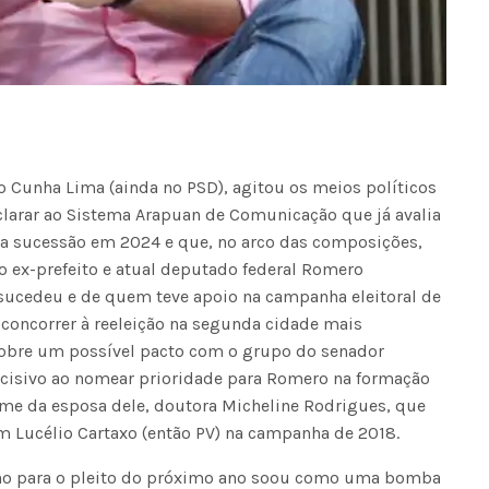
o Cunha Lima (ainda no PSD), agitou os meios políticos
clarar ao Sistema Arapuan de Comunicação que já avalia
sua sucessão em 2024 e que, no arco das composições,
o ex-prefeito e atual deputado federal Romero
ucedeu e de quem teve apoio na campanha eleitoral de
 concorrer à reeleição na segunda cidade mais
sobre um possível pacto com o grupo do senador
incisivo ao nomear prioridade para Romero na formação
ome da esposa dele, doutora Micheline Rodrigues, que
m Lucélio Cartaxo (então PV) na campanha de 2018.
nho para o pleito do próximo ano soou como uma bomba