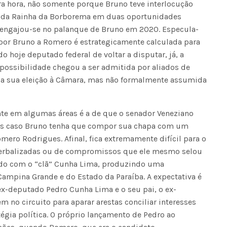
a hora, não somente porque Bruno teve interlocução
s da Rainha da Borborema em duas oportunidades
Seinfra realiza serviços de ta
engajou-se no palanque de Bruno em 2020. Especula-
buraco em quase 50 bairros ne
por Bruno a Romero é estrategicamente calculada para
quinta-feira
 hoje deputado federal de voltar a disputar, já, a
possibilidade chegou a ser admitida por aliados de
la sua eleição à Câmara, mas não formalmente assumida
te em algumas áreas é a de que o senador Veneziano
ções caso Bruno tenha que compor sua chapa com um
ero Rodrigues. Afinal, fica extremamente difícil para o
 verbalizadas ou de compromissos que ele mesmo selou
ado com o “clã” Cunha Lima, produzindo uma
 Campina Grande e do Estado da Paraíba. A expectativa é
x-deputado Pedro Cunha Lima e o seu pai, o ex-
 no circuito para aparar arestas conciliar interesses
tégia política. O próprio lançamento de Pedro ao