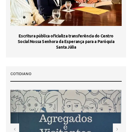
Escritura pública oficializa transferência do Centro
Ma
Social Nossa Senhora da Esperança para a Paróquia
Santa Júlia
COTIDIANO