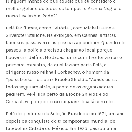
Ninguém menos do que aquele que eu considero o
melhor goleiro de todos os tempos, o Aranha Negra, o
russo Lev Iashin. Pode?”.
Pelé fez filmes, como “Vitória”, com Michel Caine e
Silverster Stallone. Na exibição, em Cannes, artistas
famosos passavam e as pessoas aplaudiam. Quando ele
passou, a polícia precisou chegar ao local porque
houve um delírio. No Japão, uma comitiva foi visitar o
primeiro-ministro, da qual faziam parte Pelé, o
dirigente russo Mikhail Gorbachev, o homem da
“perestroika”, e a atriz Brooke Shields. “Aonde eu ia,
todos seguiam atrás, a ponto de os organizadores
pedirem: Pelé, fica perto da Brooke Shields e do
Gorbachev, porque senão ninguém fica lá com eles”.
Pelé despediu-se da Seleção Brasileira em 1971, um ano
depois da conquista do tricampeonato mundial de
futebol na Cidade do México. Em 1975, passou uma