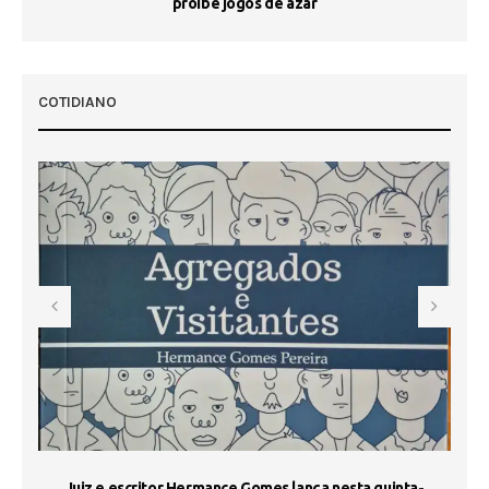
proíbe jogos de azar
 50
COTIDIANO
s
Juiz e escritor Hermance Gomes lança nesta quinta-