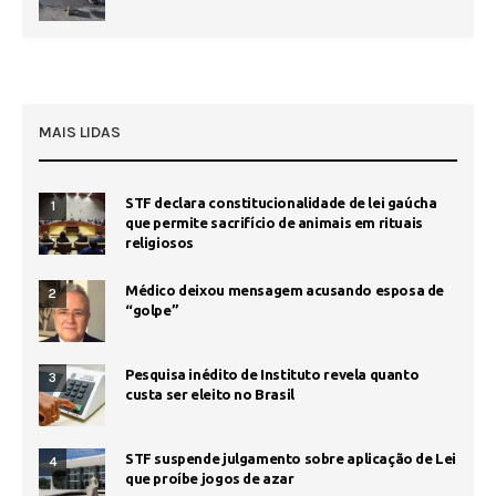
MAIS LIDAS
STF declara constitucionalidade de lei gaúcha
1
que permite sacrifício de animais em rituais
religiosos
Médico deixou mensagem acusando esposa de
2
“golpe”
Pesquisa inédito de Instituto revela quanto
3
custa ser eleito no Brasil
STF suspende julgamento sobre aplicação de Lei
4
que proíbe jogos de azar