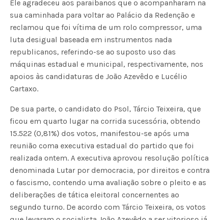
Ele agradeceu aos paraibanos que o acompanharam na
sua caminhada para voltar ao Palácio da Redenção e
reclamou que foi vítima de um rolo compressor, uma
luta desigual baseada em instrumentos nada
republicanos, referindo-se ao suposto uso das
máquinas estadual e municipal, respectivamente, nos
apoios às candidaturas de João Azevêdo e Lucélio
Cartaxo.
De sua parte, o candidato do Psol, Tárcio Teixeira, que
ficou em quarto lugar na corrida sucessória, obtendo
15.522 (0,81%) dos votos, manifestou-se após uma
reunião coma executiva estadual do partido que foi
realizada ontem. A executiva aprovou resolução política
denominada Lutar por democracia, por direitos e contra
o fascismo, contendo uma avaliação sobre o pleito e as
deliberações de tática eleitoral concernentes ao
segundo turno. De acordo com Tárcio Teixeira, os votos
que levaram o socialista João Azevêdo a ser vitorioso já