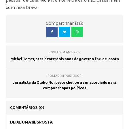
pessoal de Lula: No PT, o nome de Ciro não passa, nem
com reza brava.
Compartilhar isso
POSTAGEM ANTERIOR
Michel Temer, presidente: dois anos de governo faz-de-conta
POSTAGEM POSTERIOR
Jornalista da Globo Nordeste chegou a ser assediado para
compor chapas políticas
COMENTÁRIOS
(0)
DEIXE UMA RESPOSTA