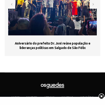
e
Aniversário do prefeito Dr. Joni reúne população e
J
lideranças políticas em Salgado de São Félix
SOBRE
CONTATO
ARTIGOS
GOVERNO
JUDICIÁRIO
MEMÓRIA
POLÍTICA
COTIDIANO