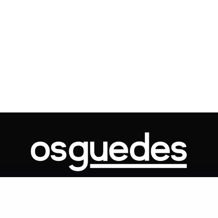
Voo cancelado, bagagem extravi
cobranças indevidas: saiba quai
os seus direitos
ONTATO
ARTIGOS
GOVERNO
JUDICIÁRIO
MEMÓRIA
POLÍTICA
Copyright 2019 Os Guedes. TODOS OS DIREITOS RESERVADOS.