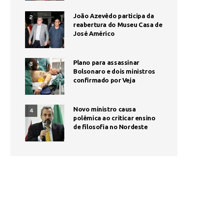
João Azevêdo participa da
2
reabertura do Museu Casa de
José Américo
Plano para assassinar
3
Bolsonaro e dois ministros
confirmado por Veja
Novo ministro causa
4
polêmica ao criticar ensino
de filosofia no Nordeste