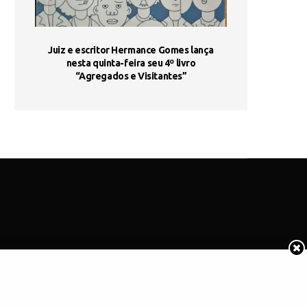
ada e
Juiz e escritor Hermance Gomes lança
UNIESP utiliza 
s são
nesta quinta-feira seu 4º livro
fortalece form
“Agregados e Visitantes”
de
COTIDIANO