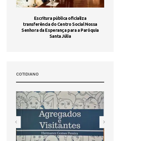
stória
Escritura pública oficializa
Maria Port
dia 10
transferência do Centro Social Nossa
homologada e 
Senhora da Esperança para a Paróquia
com
Santa Júlia
COTIDIANO