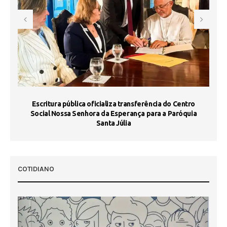
Escritura pública oficializa transferência do Centro
Ma
Social Nossa Senhora da Esperança para a Paróquia
Santa Júlia
COTIDIANO