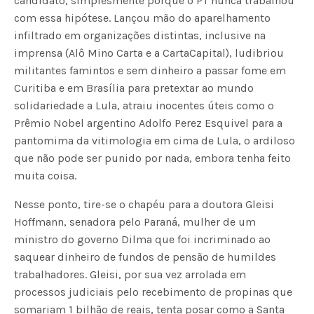
candidato, simplesmente porque o PT nunca trabalhou
com essa hipótese. Lançou mão do aparelhamento
infiltrado em organizações distintas, inclusive na
imprensa (Alô Mino Carta e a CartaCapital), ludibriou
militantes famintos e sem dinheiro a passar fome em
Curitiba e em Brasília para pretextar ao mundo
solidariedade a Lula, atraiu inocentes úteis como o
Prêmio Nobel argentino Adolfo Perez Esquivel para a
pantomima da vitimologia em cima de Lula, o ardiloso
que não pode ser punido por nada, embora tenha feito
muita coisa.
Nesse ponto, tire-se o chapéu para a doutora Gleisi
Hoffmann, senadora pelo Paraná, mulher de um
ministro do governo Dilma que foi incriminado ao
saquear dinheiro de fundos de pensão de humildes
trabalhadores. Gleisi, por sua vez arrolada em
processos judiciais pelo recebimento de propinas que
somariam 1 bilhão de reais, tenta posar como a Santa