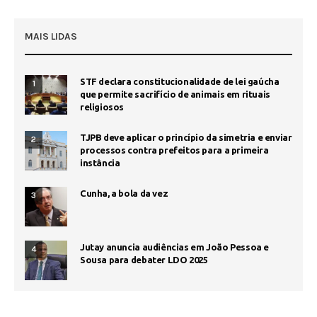
MAIS LIDAS
STF declara constitucionalidade de lei gaúcha
1
que permite sacrifício de animais em rituais
religiosos
TJPB deve aplicar o princípio da simetria e enviar
2
processos contra prefeitos para a primeira
instância
Cunha, a bola da vez
3
Jutay anuncia audiências em João Pessoa e
4
Sousa para debater LDO 2025