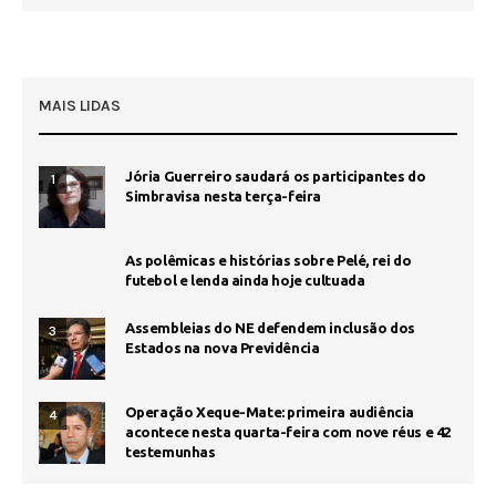
MAIS LIDAS
Jória Guerreiro saudará os participantes do
1
Simbravisa nesta terça-feira
As polêmicas e histórias sobre Pelé, rei do
futebol e lenda ainda hoje cultuada
Assembleias do NE defendem inclusão dos
3
Estados na nova Previdência
Operação Xeque-Mate: primeira audiência
4
acontece nesta quarta-feira com nove réus e 42
testemunhas