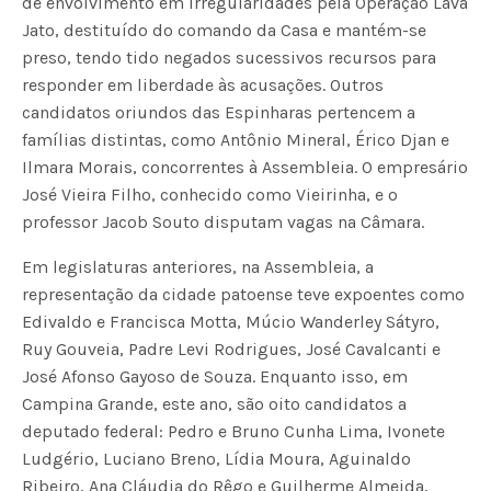
de envolvimento em irregularidades pela Operação Lava
Jato, destituído do comando da Casa e mantém-se
preso, tendo tido negados sucessivos recursos para
responder em liberdade às acusações. Outros
candidatos oriundos das Espinharas pertencem a
famílias distintas, como Antônio Mineral, Érico Djan e
Ilmara Morais, concorrentes à Assembleia. O empresário
José Vieira Filho, conhecido como Vieirinha, e o
professor Jacob Souto disputam vagas na Câmara.
Em legislaturas anteriores, na Assembleia, a
representação da cidade patoense teve expoentes como
Edivaldo e Francisca Motta, Múcio Wanderley Sátyro,
Ruy Gouveia, Padre Levi Rodrigues, José Cavalcanti e
José Afonso Gayoso de Souza. Enquanto isso, em
Campina Grande, este ano, são oito candidatos a
deputado federal: Pedro e Bruno Cunha Lima, Ivonete
Ludgério, Luciano Breno, Lídia Moura, Aguinaldo
Ribeiro, Ana Cláudia do Rêgo e Guilherme Almeida,