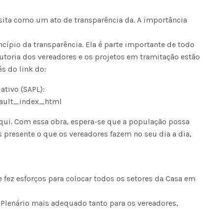
cobranças indevidas: saiba quai
os seus direitos
isita como um ato de transparência da. A importância
ncípio da transparência. Ela é parte importante de todo
autoria dos vereadores e os projetos em tramitação estão
s do link do:
ativo (SAPL):
efault_index_html
aqui. Com essa obra, espera-se que a população possa
resente o que os vereadores fazem no seu dia a dia,
 fez esforços para colocar todos os setores da Casa em
 Plenário mais adequado tanto para os vereadores,