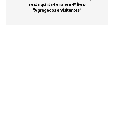
s são
nesta quinta-feira seu 4º livro
fortalece form
“Agregados e Visitantes”
de