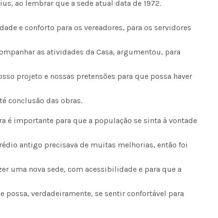
us, ao lembrar que a sede atual data de 1972.
Seinfra realiza serviços de ta
buraco em quase 50 bairros ne
dade e conforto para os vereadores, para os servidores
quinta-feira
ompanhar as atividades da Casa, argumentou, para
sso projeto e nossas pretensões para que possa haver
té conclusão das obras.
ra é importante para que a população se sinta à vontade
prédio antigo precisava de muitas melhorias, então foi
zer uma nova sede, com acessibilidade e para que a
e possa, verdadeiramente, se sentir confortável para
Voo cancelado, bagagem extravi