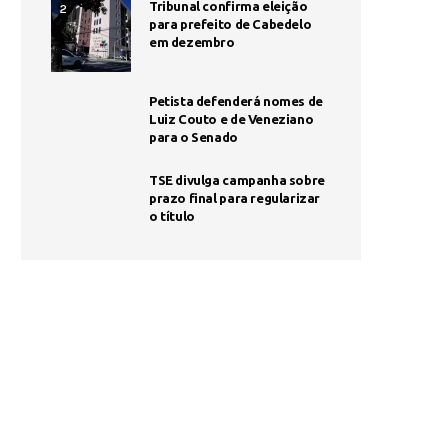
Tribunal confirma eleição
2
para prefeito de Cabedelo
em dezembro
Petista defenderá nomes de
Luiz Couto e de Veneziano
para o Senado
TSE divulga campanha sobre
prazo final para regularizar
o título