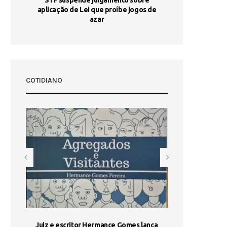
aplicação de Lei que proíbe jogos de
Ag
pa-
azar
sta
COTIDIANO
ada e
Juiz e escritor Hermance Gomes lança
UNIESP utiliza 