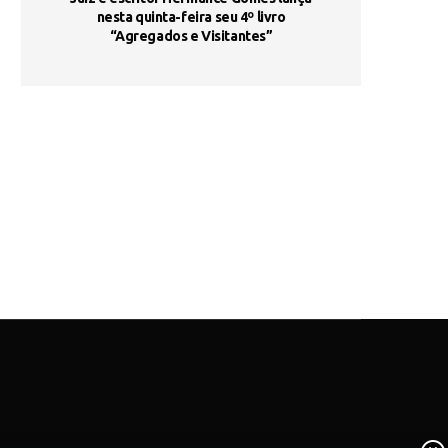
s são
nesta quinta-feira seu 4º livro
fortalece form
“Agregados e Visitantes”
de