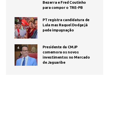
Bezerra e Fred Coutinho
para compor o TRE-PB
PT registra candidatura de
3
Lula mas Raquel Dodge já
pede impugnação
Presidente da CMJP
4
comemora os novos
investimentos no Mercado
de Jaguaribe