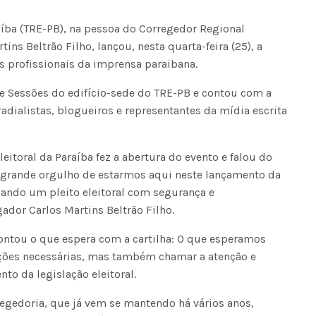
raíba (TRE-PB), na pessoa do Corregedor Regional
ins Beltrão Filho, lançou, nesta quarta-feira (25), a
 os profissionais da imprensa paraibana.
 de Sessões do edifício-sede do TRE-PB e contou com a
 radialistas, blogueiros e representantes da mídia escrita
eitoral da Paraíba fez a abertura do evento e falou do
 grande orgulho de estarmos aqui neste lançamento da
isando um pleito eleitoral com segurança e
ador Carlos Martins Beltrão Filho.
ntou o que espera com a cartilha: O que esperamos
ções necessárias, mas também chamar a atenção e
o da legislação eleitoral.
rregedoria, que já vem se mantendo há vários anos,