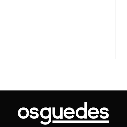
cobranças indevidas: saiba quai
os seus direitos