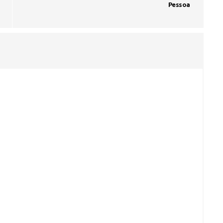
Pessoa
Seinfra realiza serviços de ta
buraco em quase 50 bairros ne
quinta-feira
Voo cancelado, bagagem extravi