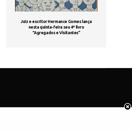
ada e
Juiz e escritor Hermance Gomes lança
UNIESP utiliza 
s são
nesta quinta-feira seu 4º livro
fortalece form
“Agregados e Visitantes”
de
COTIDIANO