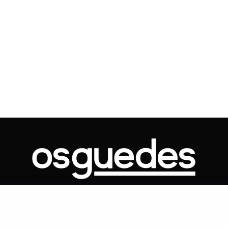
Voo cancelado, bagagem extravi
cobranças indevidas: saiba quai
os seus direitos
ONTATO
ARTIGOS
GOVERNO
JUDICIÁRIO
MEMÓRIA
POLÍTICA
Copyright 2019 Os Guedes. TODOS OS DIREITOS RESERVADOS.