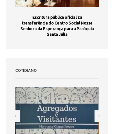
stória
Escritura pública oficializa
Maria Port
dia 10
transferência do Centro Social Nossa
homologada e 
Senhora da Esperança para a Paróquia
com
Santa Júlia
COTIDIANO