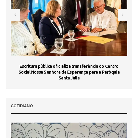
Escritura pública oficializa transferência do Centro
Ma
Social Nossa Senhora da Esperança para a Paróquia
Santa Júlia
COTIDIANO