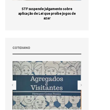
STF suspende julgamento sobre
Areia por Ela
aplicação de Lei que proíbe jogos de
Ag
pa-
azar
sta
COTIDIANO