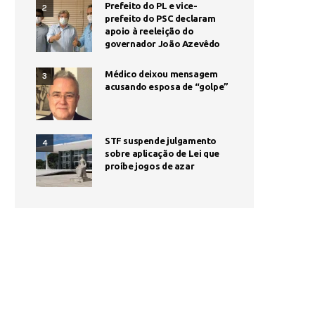
Prefeito do PL e vice-
2
prefeito do PSC declaram
apoio à reeleição do
governador João Azevêdo
Médico deixou mensagem
3
acusando esposa de “golpe”
STF suspende julgamento
4
sobre aplicação de Lei que
proíbe jogos de azar