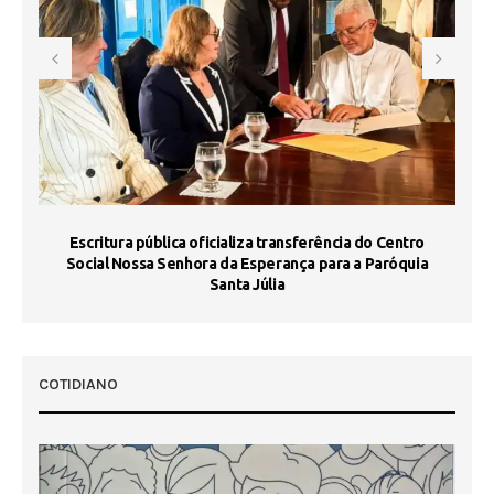
Escritura pública oficializa transferência do Centro
Ma
Social Nossa Senhora da Esperança para a Paróquia
Santa Júlia
COTIDIANO