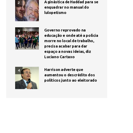
A ginástica de Haddad para se
2
enquadrar no manual do
lulopetismo
Governo reprovado na
3
educação e onde até a polícia
morre no local de trabalho,
precisa acabar para dar
espaço a novas ideias, diz
Luciano Cartaxo
Harrison adverte que
4
aumentou o descrédito dos
políticos junto ao eleitorado