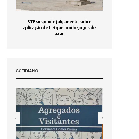
STF suspende julgamento sobre
Areia por Ela
aplicação de Lei que proíbe jogos de
Ag
pa-
azar
sta
COTIDIANO