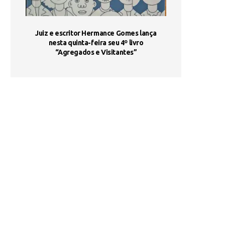
ada e
Juiz e escritor Hermance Gomes lança
UNIESP utiliza 
s são
nesta quinta-feira seu 4º livro
fortalece form
“Agregados e Visitantes”
de