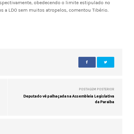
spectivamente, obedecendo o limite estipulado no
s a LDO sem muitos atropelos, comentou Tibério.
Seinfra realiza serviços de ta
buraco em quase 50 bairros ne
quinta-feira
POSTAGEM POSTERIOR
Deputado vê palhaçada na Assembleia Legislativa
da Paraíba