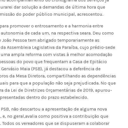
urarei dar solução a demandas de última hora que
omissão do poder público municipal, acrescentou.
para promover o entrosamento e a harmonia entre
à autonomia de cada um, na respectiva seara. Deu como
 João Pessoa tem abrigado temporariamente as
s da Assembleia Legislativa da Paraíba, cujo prédio-sede
or uma ampla reforma com vistas à melhor acomodação
 pessoas do povo que frequentam a Casa de Epitácio
 Gervásio Maia (PSB), já destacou a deferência de
ros da Mesa Diretora, compartilhando as dependências
ais para que a população não seja prejudicada. No que
ra da Lei de Diretrizes Orçamentárias de 2019, apurou-
presentadas dentro do prazo estabelecido.
do PSB, não descartou a apresentação de alguma nova
 e, no geral,avalia como positiva a contribuição que
. Todos os vereadores que se dispuseram a colaborar