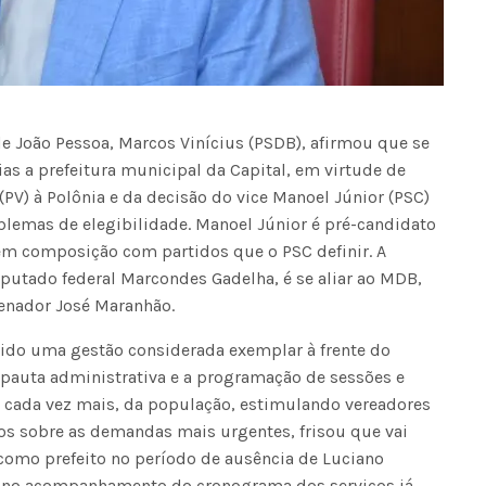
e João Pessoa, Marcos Vinícius (PSDB), afirmou que se
as a prefeitura municipal da Capital, em virtude de
(PV) à Polônia e da decisão do vice Manoel Júnior (PSC)
roblemas de elegibilidade. Manoel Júnior é pré-candidato
 em composição com partidos que o PSC definir. A
putado federal Marcondes Gadelha, é se aliar ao MDB,
senador José Maranhão.
ido uma gestão considerada exemplar à frente do
 pauta administrativa e a programação de sessões e
, cada vez mais, da população, estimulando vereadores
ros sobre as demandas mais urgentes, frisou que vai
 como prefeito no período de ausência de Luciano
nto no acompanhamento do cronograma dos serviços já