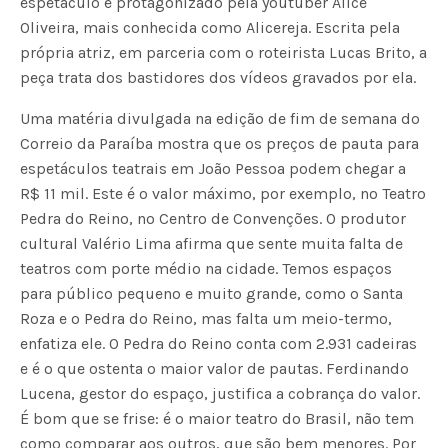
espetáculo é protagonizado pela youtuber Alice
Oliveira, mais conhecida como Alicereja. Escrita pela
própria atriz, em parceria com o roteirista Lucas Brito, a
peça trata dos bastidores dos vídeos gravados por ela.
Uma matéria divulgada na edição de fim de semana do
Correio da Paraíba mostra que os preços de pauta para
espetáculos teatrais em João Pessoa podem chegar a
R$ 11 mil. Este é o valor máximo, por exemplo, no Teatro
Pedra do Reino, no Centro de Convenções. O produtor
cultural Valério Lima afirma que sente muita falta de
teatros com porte médio na cidade. Temos espaços
para público pequeno e muito grande, como o Santa
Roza e o Pedra do Reino, mas falta um meio-termo,
enfatiza ele. O Pedra do Reino conta com 2.931 cadeiras
e é o que ostenta o maior valor de pautas. Ferdinando
Lucena, gestor do espaço, justifica a cobrança do valor.
É bom que se frise: é o maior teatro do Brasil, não tem
como comparar aos outros, que são bem menores. Por